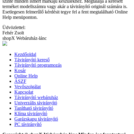
szinte minden ismert márkájú készülékhez. Megtalálja a keresett
terméket modellszámra vagy akár a távirányító originál számára is.
Esetlegesen felmerűlő kérdésit tegye fel a fent megtalálható Online
Help menüponton.
Üdvözlettel:
Fehér Zsolt
shopX Webáruház-lánc
Kezdőoldal
Távirányító kereső
Távirányító programozás
Kosár
Online Help
ÁSZF
Vevőszolgálat
Kapcsolat
Távirányító webáruház
Univerzális távirányító
Tanítható távirányító
Klíma távirányító
Garázskapu távirányító
PC távirányító