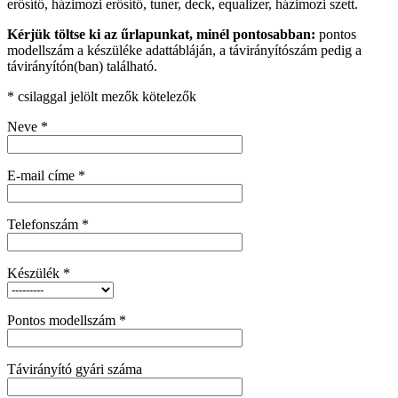
erősítő, házimozi erősítő, tuner, deck, equalizer, házimozi szett.
Kérjük töltse ki az űrlapunkat, minél pontosabban:
pontos
modellszám a készüléke adattábláján, a távirányítószám pedig a
távirányítón(ban) található.
*
csilaggal jelölt mezők kötelezők
Neve
*
E-mail címe
*
Telefonszám
*
Készülék
*
Pontos modellszám
*
Távirányító gyári száma