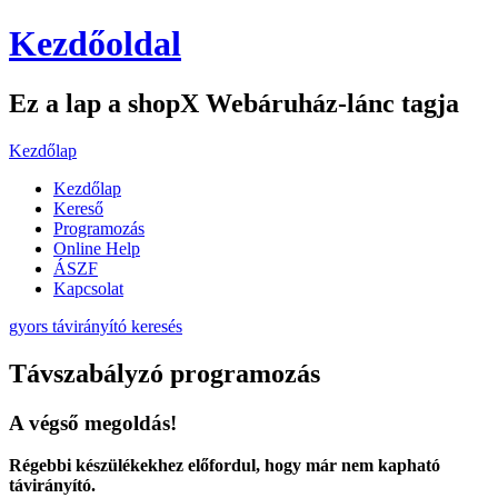
Kezdőoldal
Ez a lap a shopX Webáruház-lánc tagja
Kezdőlap
Kezdőlap
Kereső
Programozás
Online Help
ÁSZF
Kapcsolat
gyors távirányító keresés
Távszabályzó programozás
A végső megoldás!
Régebbi készülékekhez előfordul, hogy már nem kapható
távirányító.