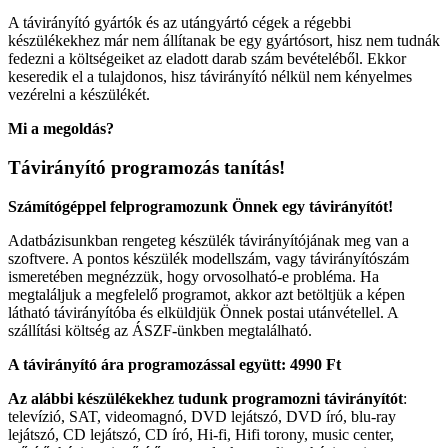
A távirányító gyártók és az utángyártó cégek a régebbi
készülékekhez már nem állítanak be egy gyártósort, hisz nem tudnák
fedezni a költségeiket az eladott darab szám bevételéből. Ekkor
keseredik el a tulajdonos, hisz távirányító nélkül nem kényelmes
vezérelni a készülékét.
Mi a megoldás?
Távirányító programozás tanítás!
Számítógéppel felprogramozunk Önnek egy távirányítót!
Adatbázisunkban rengeteg készülék távirányítójának meg van a
szoftvere. A pontos készülék modellszám, vagy távirányítószám
ismeretében megnézzük, hogy orvosolható-e probléma. Ha
megtaláljuk a megfelelő programot, akkor azt betöltjük a képen
látható távirányítóba és elküldjük Önnek postai utánvétellel. A
szállítási költség az ÁSZF-ünkben megtalálható.
A távirányító ára programozással együtt: 4990 Ft
Az alábbi készülékekhez tudunk programozni távirányítót
:
televízió, SAT, videomagnó, DVD lejátszó, DVD író, blu-ray
lejátszó, CD lejátszó, CD író, Hi-fi, Hifi torony, music center,